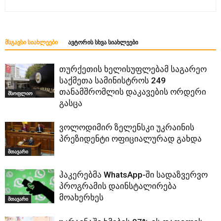
ᲛᲡᲒᲐᲕᲡᲘ ᲡᲘᲐᲮᲚᲔᲔᲑᲘ
ᲐᲕᲢᲝᲠᲘᲡ ᲡᲮᲕᲐ ᲡᲘᲐᲮᲚᲔᲔᲑᲘ
თურქეთის ხელისუფლებამ საგარეო
საქმეთა სამინისტროს 249
თანამშრომლის დაკავების ორდერი
მსოფლიო
გასცა
ვოლოდიმირ ზელენსკი უკრაინის
პრეზიდენტი ოფიციალურად გახდა
მთავარი
ჰაკერებმა WhatsApp-ში სადაზვერვო
პროგრამის დაინსტალირება
მოახერხეს
მთავარი