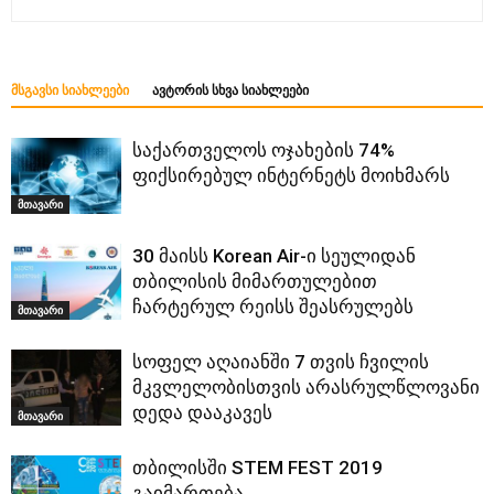
ᲛᲡᲒᲐᲕᲡᲘ ᲡᲘᲐᲮᲚᲔᲔᲑᲘ
ᲐᲕᲢᲝᲠᲘᲡ ᲡᲮᲕᲐ ᲡᲘᲐᲮᲚᲔᲔᲑᲘ
საქართველოს ოჯახების 74%
ფიქსირებულ ინტერნეტს მოიხმარს
მთავარი
30 მაისს Korean Air-ი სეულიდან
თბილისის მიმართულებით
ჩარტერულ რეისს შეასრულებს
მთავარი
სოფელ აღაიანში 7 თვის ჩვილის
მკვლელობისთვის არასრულწლოვანი
დედა დააკავეს
მთავარი
თბილისში STEM FEST 2019
გაიმართება