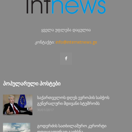
ყველა უფლება დაცულია
კონტაქტი:
info@internetnews.ge
ᲞᲝᲞᲣᲚᲐᲠᲣᲚᲘ ᲞᲝᲡᲢᲔᲑᲘ
საქართველოს დღეს ევროპის საბჭოს
გენერალური მდივანი სტუმრობს
30/01/2017
გოდერძის სათხილამურო კურორტი
ოფიციალურად გაიხსნა