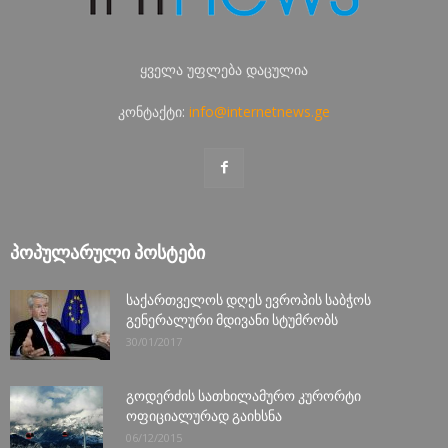
ყველა უფლება დაცულია
კონტაქტი:
info@internetnews.ge
ᲞᲝᲞᲣᲚᲐᲠᲣᲚᲘ ᲞᲝᲡᲢᲔᲑᲘ
საქართველოს დღეს ევროპის საბჭოს
გენერალური მდივანი სტუმრობს
30/01/2017
გოდერძის სათხილამურო კურორტი
ოფიციალურად გაიხსნა
06/12/2015