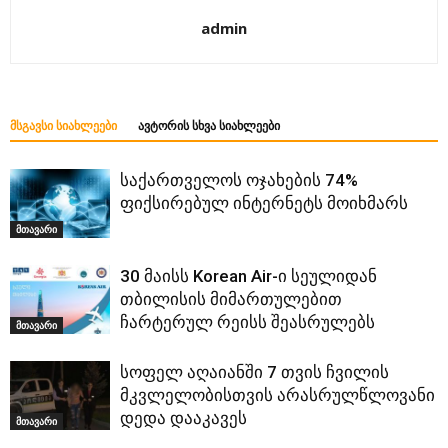
admin
ᲛᲡᲒᲐᲕᲡᲘ ᲡᲘᲐᲮᲚᲔᲔᲑᲘ
ᲐᲕᲢᲝᲠᲘᲡ ᲡᲮᲕᲐ ᲡᲘᲐᲮᲚᲔᲔᲑᲘ
საქართველოს ოჯახების 74%
ფიქსირებულ ინტერნეტს მოიხმარს
მთავარი
30 მაისს Korean Air-ი სეულიდან
თბილისის მიმართულებით
ჩარტერულ რეისს შეასრულებს
მთავარი
სოფელ აღაიანში 7 თვის ჩვილის
მკვლელობისთვის არასრულწლოვანი
დედა დააკავეს
მთავარი