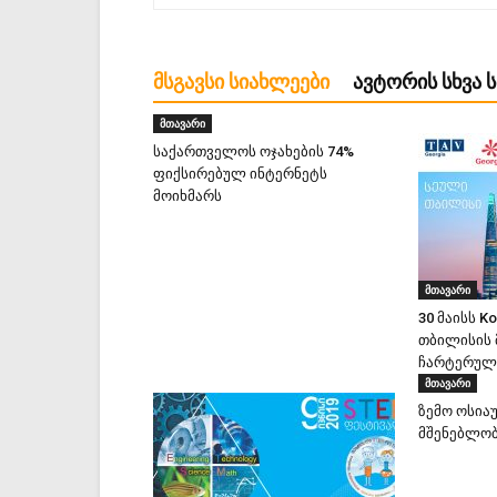
ᲛᲡᲒᲐᲕᲡᲘ ᲡᲘᲐᲮᲚᲔᲔᲑᲘ
ᲐᲕᲢᲝᲠᲘᲡ ᲡᲮᲕᲐ 
მთავარი
საქართველოს ოჯახების 74%
ფიქსირებულ ინტერნეტს
მოიხმარს
მთავარი
30 მაისს K
თბილისის
ჩარტერულ 
მთავარი
ზემო ოსია
მშენებლობ