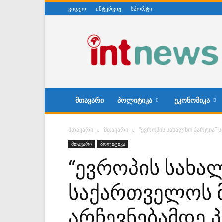
ვიდეო
ინტერვიუ
სპორტი
ინტერნეტნიუსი
ᲛᲗᲐᲕᲐᲠᲘ
ᲞᲝᲚᲘᲢᲘᲙᲐ
ᲔᲙᲝᲜᲝᲛᲘᲙᲐ
მთავარი
მთავარი
“ევროპის სახალხო პარტია”
მთავარი
პოლიტიკა
“ევროპის სახა
საქართველოს 
არჩევნებამდე 