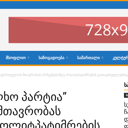
ᲛᲡᲝᲤᲚᲘᲝ
ᲡᲐᲖᲝᲒᲐᲓᲝᲔᲑᲐ
ᲡᲐᲛᲐᲠᲗᲐᲚᲘ
ᲙᲣᲚᲢᲣᲠ
 საქართველოს მთავრობას არჩევნებამდე პოლიტპატიმრების გათავისუფლებისკ
Ს
ლხო პარტია”
მ
ს
მთავრობას
ჩ
დ
პოლიტპატიმრების
ფ