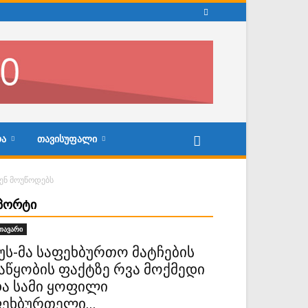
Ა
ᲗᲐᲕᲘᲡᲣᲤᲐᲚᲘ
ენ მოუწოდებს
ᲞᲝᲠᲢᲘ
თავარი
უს-მა საფეხბურთო მატჩების
აწყობის ფაქტზე რვა მოქმედი
ა სამი ყოფილი
ეხბურთელი...