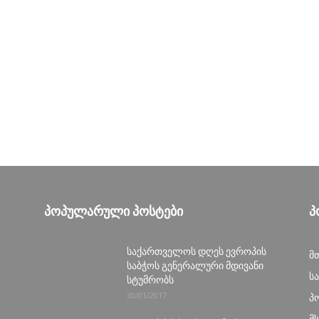
ᲞᲝᲞᲣᲚᲐᲠᲣᲚᲘ ᲞᲝᲡᲢᲔᲑᲘ
Პ
საქართველოს დღეს ევროპის
მ
საბჭოს გენერალური მდივანი
ს
სტუმრობს
30/01/2017
პ
მ