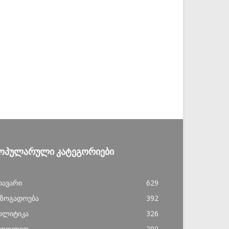
ᲝᲞᲣᲚᲐᲠᲣᲚᲘ ᲙᲐᲢᲔᲒᲝᲠᲘᲔᲑᲘ
თავარი
629
აზოგადოება
392
ოლიტიკა
326
სოფლიო
200