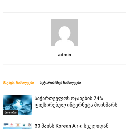
admin
ᲛᲡᲒᲐᲕᲡᲘ ᲡᲘᲐᲮᲚᲔᲔᲑᲘ
ᲐᲕᲢᲝᲠᲘᲡ ᲡᲮᲕᲐ ᲡᲘᲐᲮᲚᲔᲔᲑᲘ
საქართველოს ოჯახების 74%
ფიქსირებულ ინტერნეტს მოიხმარს
მთავარი
30 მაისს Korean Air-ი სეულიდან