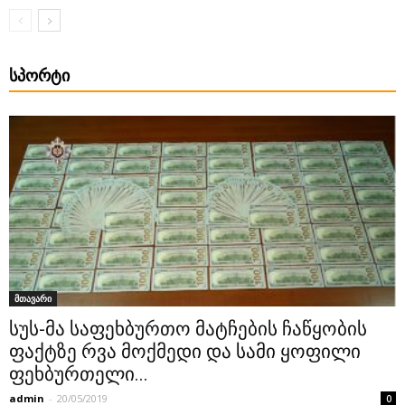
ᲡᲞᲝᲠᲢᲘ
მთავარი
სუს-მა საფეხბურთო მატჩების ჩაწყობის
ფაქტზე რვა მოქმედი და სამი ყოფილი
ფეხბურთელი...
admin
-
20/05/2019
0