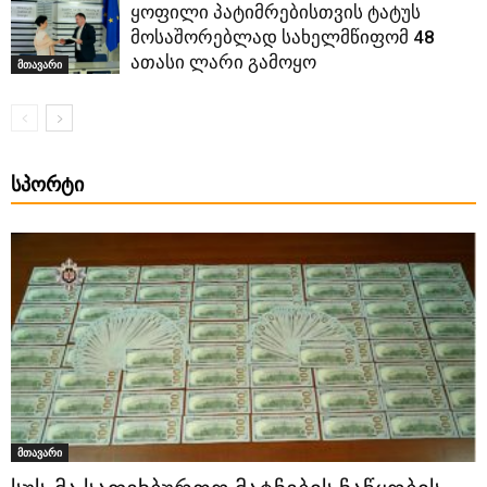
ყოფილი პატიმრებისთვის ტატუს
მოსაშორებლად სახელმწიფომ 48
ათასი ლარი გამოყო
მთავარი
ᲡᲞᲝᲠᲢᲘ
მთავარი