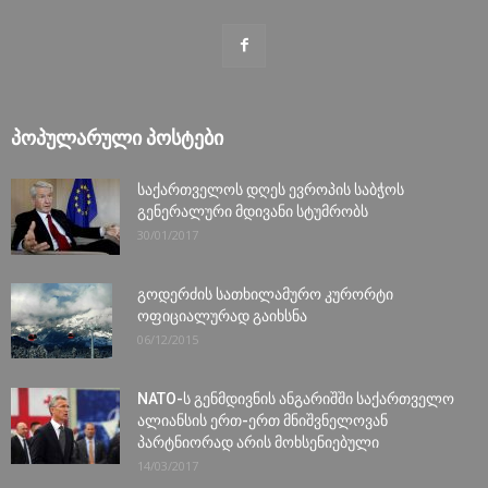
ᲞᲝᲞᲣᲚᲐᲠᲣᲚᲘ ᲞᲝᲡᲢᲔᲑᲘ
საქართველოს დღეს ევროპის საბჭოს
გენერალური მდივანი სტუმრობს
30/01/2017
გოდერძის სათხილამურო კურორტი
ოფიციალურად გაიხსნა
06/12/2015
NATO-ს გენმდივნის ანგარიშში საქართველო
ალიანსის ერთ-ერთ მნიშვნელოვან
პარტნიორად არის მოხსენიებული
14/03/2017