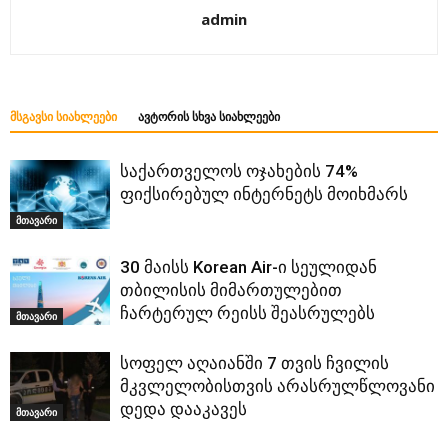
admin
ᲛᲡᲒᲐᲕᲡᲘ ᲡᲘᲐᲮᲚᲔᲔᲑᲘ
ᲐᲕᲢᲝᲠᲘᲡ ᲡᲮᲕᲐ ᲡᲘᲐᲮᲚᲔᲔᲑᲘ
საქართველოს ოჯახების 74%
ფიქსირებულ ინტერნეტს მოიხმარს
მთავარი
30 მაისს Korean Air-ი სეულიდან
თბილისის მიმართულებით
ჩარტერულ რეისს შეასრულებს
მთავარი
სოფელ აღაიანში 7 თვის ჩვილის
მკვლელობისთვის არასრულწლოვანი
დედა დააკავეს
მთავარი