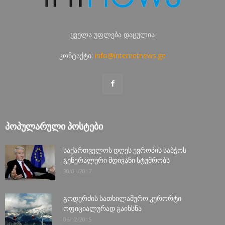
ყველა უფლება დაცულია
კონტაქტი:
info@internetnews.ge
ᲞᲝᲞᲣᲚᲐᲠᲣᲚᲘ ᲞᲝᲡᲢᲔᲑᲘ
საქართველოს დღეს ევროპის საბჭოს
გენერალური მდივანი სტუმრობს
30/01/2017
გოდერძის სათხილამურო კურორტი
ოფიციალურად გაიხსნა
06/12/2015