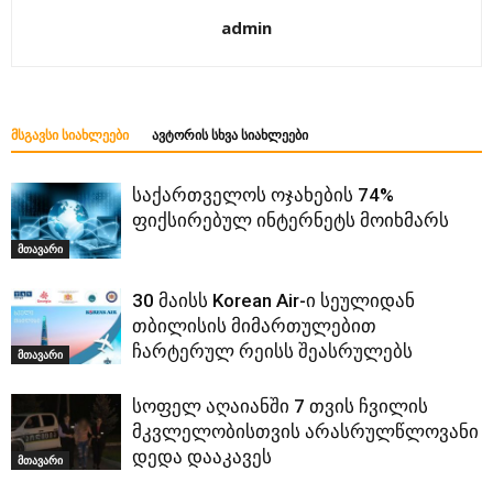
admin
ᲛᲡᲒᲐᲕᲡᲘ ᲡᲘᲐᲮᲚᲔᲔᲑᲘ
ᲐᲕᲢᲝᲠᲘᲡ ᲡᲮᲕᲐ ᲡᲘᲐᲮᲚᲔᲔᲑᲘ
საქართველოს ოჯახების 74%
ფიქსირებულ ინტერნეტს მოიხმარს
მთავარი
30 მაისს Korean Air-ი სეულიდან
თბილისის მიმართულებით
ჩარტერულ რეისს შეასრულებს
მთავარი
სოფელ აღაიანში 7 თვის ჩვილის
მკვლელობისთვის არასრულწლოვანი
დედა დააკავეს
მთავარი