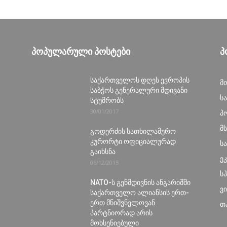
ᲞᲝᲞᲣᲚᲐᲠᲣᲚᲘ ᲞᲝᲡᲢᲔᲑᲘ
Პ
საქართველოს დღეს ევროპის
მ
საბჭოს გენერალური მდივანი
ს
სტუმრობს
30/01/2017
პ
მ
გოდერძის სათხილამურო
კურორტი ოფიციალურად
ს
გაიხსნა
ე
06/12/2015
ს
NATO-ს გენმდივნის ანგარიშში
ვ
საქართველო ალიანსის ერთ-
ერთ მნიშვნელოვან
თ
პარტნიორად არის
მოხსენიებული