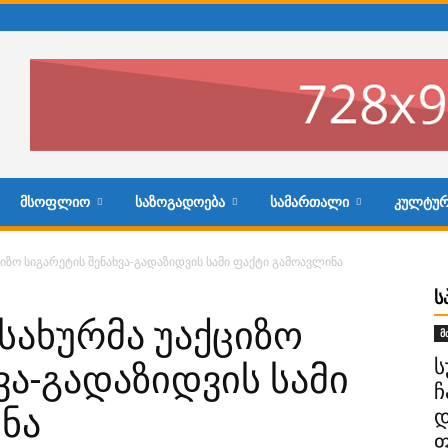
ᲛᲡᲝᲤᲚᲘᲝ
ᲡᲐᲖᲝᲒᲐᲓᲝᲔᲑᲐ
ᲡᲐᲛᲐᲠᲗᲐᲚᲘ
ᲙᲣᲚᲢᲣᲠ
ციზო სიგარეტის შენახვა-გადაზიდვის სამი ფაქტი გამოავლინა
Ს
სახურმა უაქციზო
მ
ს
ვა-გადაზიდვის სამი
ჩ
ნა
დ
ფ