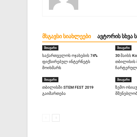
ᲛᲡᲒᲐᲕᲡᲘ ᲡᲘᲐᲮᲚᲔᲔᲑᲘ
ᲐᲕᲢᲝᲠᲘᲡ ᲡᲮᲕᲐ 
მთავარი
მთავარი
საქართველოს ოჯახების 74%
30 მაისს K
ფიქსირებულ ინტერნეტს
თბილისის
მოიხმარს
ჩარტერულ 
მთავარი
მთავარი
თბილისში STEM FEST 2019
ზემო ოსია
გაიმართება
მშენებლობ