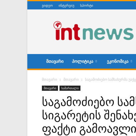
ვიდეო
ინტერვიუ
სპორტი
ინტერნეტნიუსი
ᲛᲗᲐᲕᲐᲠᲘ
ᲞᲝᲚᲘᲢᲘᲙᲐ
ᲔᲙᲝᲜᲝᲛᲘᲙᲐ
მთავარი
მთავარი
საგამოძიებო სამსახურმა უაქ
მთავარი
სამართალი
საგამოძიებო სამ
სიგარეტის შენახ
ფაქტი გამოავლი