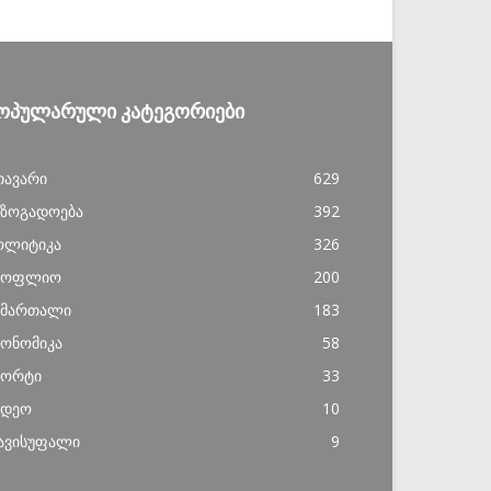
ᲝᲞᲣᲚᲐᲠᲣᲚᲘ ᲙᲐᲢᲔᲒᲝᲠᲘᲔᲑᲘ
თავარი
629
აზოგადოება
392
ოლიტიკა
326
სოფლიო
200
ამართალი
183
კონომიკა
58
პორტი
33
იდეო
10
ავისუფალი
9