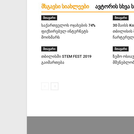
ᲛᲡᲒᲐᲕᲡᲘ ᲡᲘᲐᲮᲚᲔᲔᲑᲘ
ᲐᲕᲢᲝᲠᲘᲡ ᲡᲮᲕᲐ 
მთავარი
მთავარი
საქართველოს ოჯახების 74%
30 მაისს K
ფიქსირებულ ინტერნეტს
თბილისის
მოიხმარს
ჩარტერულ 
მთავარი
მთავარი
თბილისში STEM FEST 2019
ზემო ოსია
გაიმართება
მშენებლობ