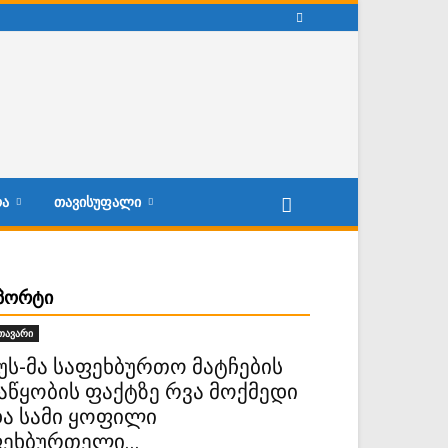
Ა
ᲗᲐᲕᲘᲡᲣᲤᲐᲚᲘ
ᲞᲝᲠᲢᲘ
თავარი
უს-მა საფეხბურთო მატჩების
აწყობის ფაქტზე რვა მოქმედი
ა სამი ყოფილი
ეხბურთელი...