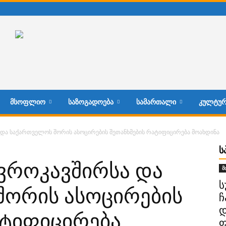
ᲛᲡᲝᲤᲚᲘᲝ
ᲡᲐᲖᲝᲒᲐᲓᲝᲔᲑᲐ
ᲡᲐᲛᲐᲠᲗᲐᲚᲘ
ᲙᲣᲚᲢᲣᲠ
და საქართველოს შორის ასოცირების შეთანხმების რატიფიცირება მოახდინა
Ს
ვროკავშირსა და
მ
ს
შორის ასოცირების
ჩ
დ
ატიფიცირება
ფ