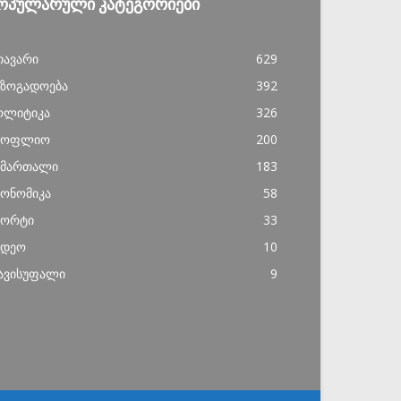
ᲝᲞᲣᲚᲐᲠᲣᲚᲘ ᲙᲐᲢᲔᲒᲝᲠᲘᲔᲑᲘ
თავარი
629
აზოგადოება
392
ოლიტიკა
326
სოფლიო
200
ამართალი
183
კონომიკა
58
პორტი
33
იდეო
10
ავისუფალი
9