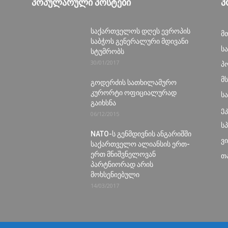
ᲞᲝᲞᲣᲚᲐᲠᲣᲚᲘ ᲞᲝᲡᲢᲔᲑᲘ
Პ
საქართველოს დღეს ევროპის
მ
საბჭოს გენერალური მდივანი
ს
სტუმრობს
30/01/2017
პ
მ
გოდერძის სათხილამურო
კურორტი ოფიციალურად
ს
გაიხსნა
ე
06/12/2015
ს
NATO-ს გენმდივნის ანგარიშში
ვ
საქართველო ალიანსის ერთ-
ერთ მნიშვნელოვან
თ
პარტნიორად არის
მოხსენიებული
14/03/2017