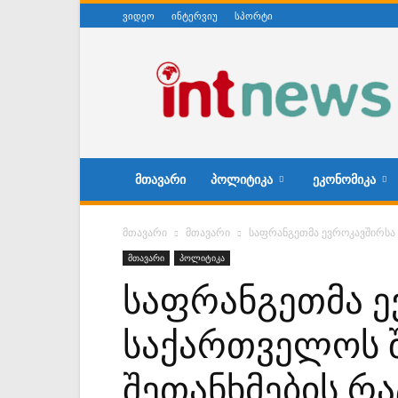
ვიდეო
ინტერვიუ
სპორტი
ინტერნეტნიუსი
ᲛᲗᲐᲕᲐᲠᲘ
ᲞᲝᲚᲘᲢᲘᲙᲐ
ᲔᲙᲝᲜᲝᲛᲘᲙᲐ
მთავარი
მთავარი
საფრანგეთმა ევროკავშირსა 
მთავარი
პოლიტიკა
საფრანგეთმა ე
საქართველოს 
შეთანხმების რ