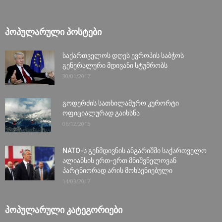
ᲞᲝᲞᲣᲚᲐᲠᲣᲚᲘ ᲞᲝᲡᲢᲔᲑᲘ
საქართველოს დღეს ევროპის საბჭოს
გენერალური მდივანი სტუმრობს
30/01/2017
გოდერძის სათხილამურო კურორტი
ოფიციალურად გაიხსნა
06/12/2015
NATO-ს გენმდივნის ანგარიშში საქართველო
ალიანსის ერთ-ერთ მნიშვნელოვან
პარტნიორად არის მოხსენიებული
14/03/2017
ᲞᲝᲞᲣᲚᲐᲠᲣᲚᲘ ᲙᲐᲢᲔᲒᲝᲠᲘᲔᲑᲘ