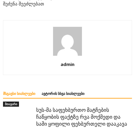
შეძენა შეეძლებათ
admin
ᲛᲡᲒᲐᲕᲡᲘ ᲡᲘᲐᲮᲚᲔᲔᲑᲘ
ᲐᲕᲢᲝᲠᲘᲡ ᲡᲮᲕᲐ ᲡᲘᲐᲮᲚᲔᲔᲑᲘ
მთავარი
სუს-მა საფეხბურთო მატჩების
ჩაწყობის ფაქტზე რვა მოქმედი და
სამი ყოფილი ფეხბურთელი დააკავა