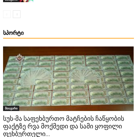
ᲡᲞᲝᲠᲢᲘ
მთავარი
სუს-მა საფეხბურთო მატჩების ჩაწყობის
ფაქტზე რვა მოქმედი და სამი ყოფილი
ფეხბურთელი...