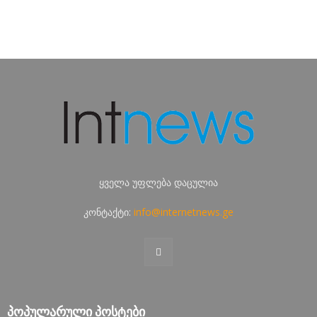
ყველა უფლება დაცულია
კონტაქტი:
info@internetnews.ge
ᲞᲝᲞᲣᲚᲐᲠᲣᲚᲘ ᲞᲝᲡᲢᲔᲑᲘ