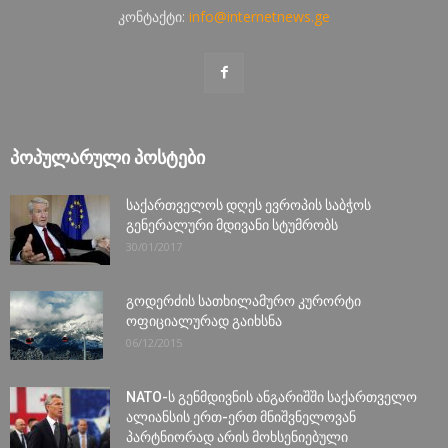
კონტაქტი:
info@internetnews.ge
ᲞᲝᲞᲣᲚᲐᲠᲣᲚᲘ ᲞᲝᲡᲢᲔᲑᲘ
საქართველოს დღეს ევროპის საბჭოს
გენერალური მდივანი სტუმრობს
30/01/2017
გოდერძის სათხილამურო კურორტი
ოფიციალურად გაიხსნა
06/12/2015
NATO-ს გენმდივნის ანგარიშში საქართველო
ალიანსის ერთ-ერთ მნიშვნელოვან
პარტნიორად არის მოხსენიებული