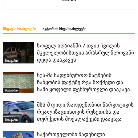
ᲛᲡᲒᲐᲕᲡᲘ ᲡᲘᲐᲮᲚᲔᲔᲑᲘ
ᲐᲕᲢᲝᲠᲘᲡ ᲡᲮᲕᲐ ᲡᲘᲐᲮᲚᲔᲔᲑᲘ
სოფელ აღაიანში 7 თვის ჩვილის
მკვლელობისთვის არასრულწლოვანი
დედა დააკავეს
მთავარი
სუს-მა საფეხბურთო მატჩების
ჩაწყობის ფაქტზე რვა მოქმედი და
სამი ყოფილი ფეხბურთელი დააკავა
მთავარი
შსს-მ დიდი რაოდენობით ნარკოტიკის
რეალიზაციისთვის რუსეთისა და
თურქეთის მოქალაქეები დააკავა
მთავარი
საქართველოში ჩადენილი