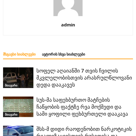
admin
ᲛᲡᲒᲐᲕᲡᲘ ᲡᲘᲐᲮᲚᲔᲔᲑᲘ
ᲐᲕᲢᲝᲠᲘᲡ ᲡᲮᲕᲐ ᲡᲘᲐᲮᲚᲔᲔᲑᲘ
სოფელ აღაიანში 7 თვის ჩვილის
მკვლელობისთვის არასრულწლოვანი
დედა დააკავეს
მთავარი
სუს-მა საფეხბურთო მატჩების
ჩაწყობის ფაქტზე რვა მოქმედი და
სამი ყოფილი ფეხბურთელი დააკავა
მთავარი
შსს-მ დიდი რაოდენობით ნარკოტიკის
რეალიზაციისთვის რუსეთისა და