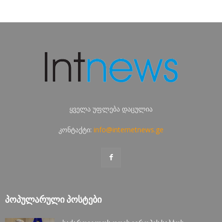
ყველა უფლება დაცულია
კონტაქტი:
info@internetnews.ge
ᲞᲝᲞᲣᲚᲐᲠᲣᲚᲘ ᲞᲝᲡᲢᲔᲑᲘ