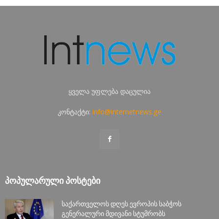
ყველა უფლება დაცულია
კონტაქტი:
info@internetnews.ge
ᲞᲝᲞᲣᲚᲐᲠᲣᲚᲘ ᲞᲝᲡᲢᲔᲑᲘ
საქართველოს დღეს ევროპის საბჭოს
გენერალური მდივანი სტუმრობს