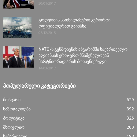
30/01/2017
გოდერძის სათხილამურო კურორტი
ოფიციალურად გაიხსნა
06/12/2015
NATO-ს გენმდივნის ანგარიშში საქართველო
ალიანსის ერთ-ერთ მნიშვნელოვან
პარტნიორად არის მოხსენიებული
14/03/2017
ᲞᲝᲞᲣᲚᲐᲠᲣᲚᲘ ᲙᲐᲢᲔᲒᲝᲠᲘᲔᲑᲘ
მთავარი
629
საზოგადოება
392
პოლიტიკა
326
მსოფლიო
200
სამართალი
183