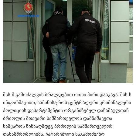
შსს-მ გამოძალვის ბრალდებით ოთხი პირი დააკავა. შსს-ს
ინფორმაციით, სამინისტროს ცენტრალური კრიმინალური
პოლიციის დეპარტამენტის ორგანიზებულ დანაშაულთან
ბრძოლის მთავარი სამმართველოს დამნაშავეთა
სამყაროს წინააღმდეგ ბრძოლის სამმართველოს
თანამშრომლებმა, ჩატარებული საგამოძიებო