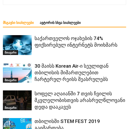
ᲛᲡᲒᲐᲕᲡᲘ ᲡᲘᲐᲮᲚᲔᲔᲑᲘ
ᲐᲕᲢᲝᲠᲘᲡ ᲡᲮᲕᲐ ᲡᲘᲐᲮᲚᲔᲔᲑᲘ
საქართველოს ოჯახების 74%
ფიქსირებულ ინტერნეტს მოიხმარს
მთავარი
30 მაისს Korean Air-ი სეულიდან
თბილისის მიმართულებით
ჩარტერულ რეისს შეასრულებს
მთავარი
სოფელ აღაიანში 7 თვის ჩვილის
მკვლელობისთვის არასრულწლოვანი
დედა დააკავეს
მთავარი
თბილისში STEM FEST 2019
გაიმართება