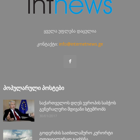
ყველა უფლება დაცულია
კონტაქტი:
info@internetnews.ge
ᲞᲝᲞᲣᲚᲐᲠᲣᲚᲘ ᲞᲝᲡᲢᲔᲑᲘ
საქართველოს დღეს ევროპის საბჭოს
გენერალური მდივანი სტუმრობს
30/01/2017
გოდერძის სათხილამურო კურორტი
ოფიციალურად გაიხსნა