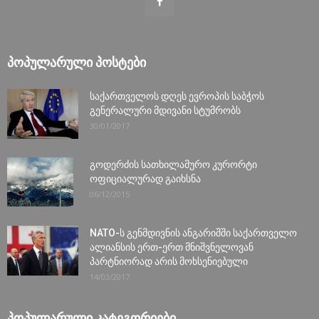
ᲞᲝᲞᲣᲚᲐᲠᲣᲚᲘ ᲞᲝᲡᲢᲔᲑᲘ
საქართველოს დღეს ევროპის საბჭოს
გენერალური მდივანი სტუმრობს
30/01/2017
გოდერძის სათხილამურო კურორტი
ოფიციალურად გაიხსნა
06/12/2015
NATO-ს გენმდივნის ანგარიშში საქართველო
ალიანსის ერთ-ერთ მნიშვნელოვან
პარტნიორად არის მოხსენიებული
14/03/2017
ᲞᲝᲞᲣᲚᲐᲠᲣᲚᲘ ᲙᲐᲢᲔᲒᲝᲠᲘᲔᲑᲘ