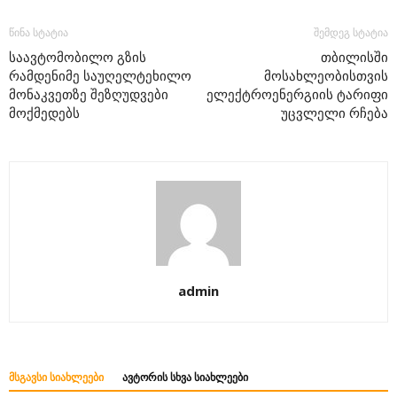
წინა სტატია
შემდეგ სტატია
საავტომობილო გზის
თბილისში
რამდენიმე საუღელტეხილო
მოსახლეობისთვის
მონაკვეთზე შეზღუდვები
ელექტროენერგიის ტარიფი
მოქმედებს
უცვლელი რჩება
admin
ᲛᲡᲒᲐᲕᲡᲘ ᲡᲘᲐᲮᲚᲔᲔᲑᲘ
ᲐᲕᲢᲝᲠᲘᲡ ᲡᲮᲕᲐ ᲡᲘᲐᲮᲚᲔᲔᲑᲘ