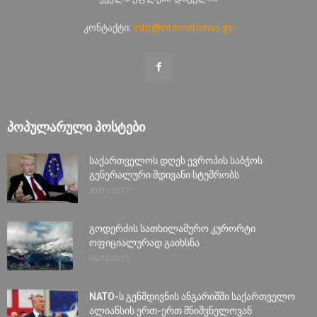
კონტაქტი:
info@internetnews.ge
ᲞᲝᲞᲣᲚᲐᲠᲣᲚᲘ ᲞᲝᲡᲢᲔᲑᲘ
საქართველოს დღეს ევროპის საბჭოს
გენერალური მდივანი სტუმრობს
30/01/2017
გოდერძის სათხილამურო კურორტი
ოფიციალურად გაიხსნა
06/12/2015
NATO-ს გენმდივნის ანგარიშში საქართველო
ალიანსის ერთ-ერთ მნიშვნელოვან