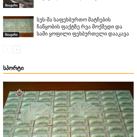
მთავარი
სუს-მა საფეხბურთო მატჩების
ჩაწყობის ფაქტზე რვა მოქმედი და
სამი ყოფილი ფეხბურთელი დააკავა
მთავარი
ᲡᲞᲝᲠᲢᲘ