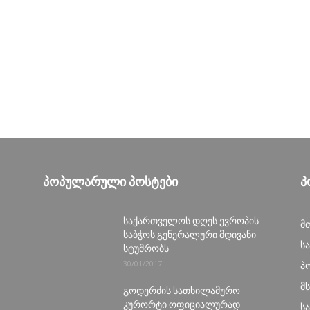
ᲞᲝᲞᲣᲚᲐᲠᲣᲚᲘ ᲞᲝᲡᲢᲔᲑᲘ
Პ
საქართველოს დღეს ევროპის
მ
საბჭოს გენერალური მდივანი
ს
სტუმრობს
30/01/2017
პ
მ
გოდერძის სათხილამურო
კურორტი ოფიციალურად
ს