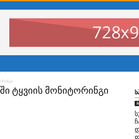
ტორინგი
ხლში ტყვიის მონიტორინგი
Ს
მ
ს
ჩ
დ
ფ