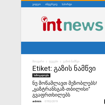
ვიდეო
ინტერვიუ
სპორტი
ინტერნეტნიუსი
მთავარი
ტეგები
გაზის ნამწვი
Etiket: გაზის ნამწვი
საზოგადოება
ნუ მოწამლავთ მეზობლებს!
„ყაზტრანსგაზ-თბილისი“
გვაფრთხილებს
admin
-
07/02/2019