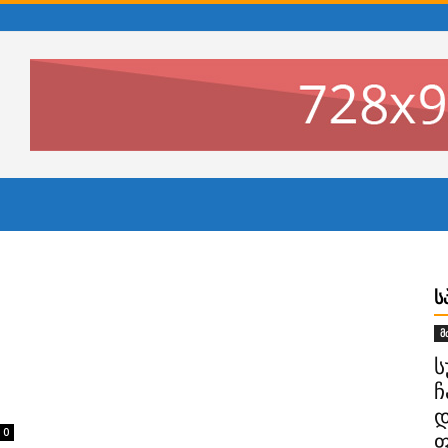
Ს
მ
ს
ჩ
დ
0
ფ