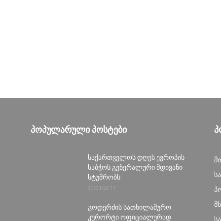
ᲞᲝᲞᲣᲚᲐᲠᲣᲚᲘ ᲞᲝᲡᲢᲔᲑᲘ
Პ
საქართველოს დღეს ევროპის
მ
საბჭოს გენერალური მდივანი
ს
სტუმრობს
30/01/2017
პ
მ
გოდერძის სათხილამურო
კურორტი ოფიციალურად
ს