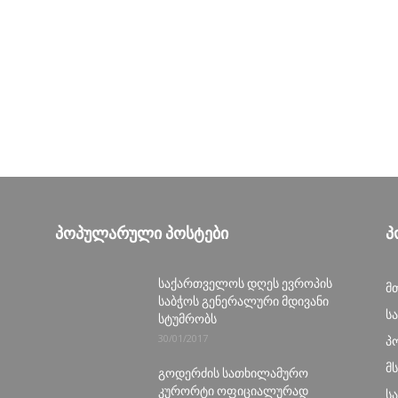
ᲞᲝᲞᲣᲚᲐᲠᲣᲚᲘ ᲞᲝᲡᲢᲔᲑᲘ
Პ
საქართველოს დღეს ევროპის
მ
საბჭოს გენერალური მდივანი
ს
სტუმრობს
30/01/2017
პ
მ
გოდერძის სათხილამურო
კურორტი ოფიციალურად
ს