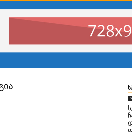
გია
Ს
მ
ს
ჩ
დ
ფ