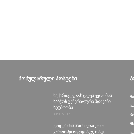
ᲞᲝᲞᲣᲚᲐᲠᲣᲚᲘ ᲞᲝᲡᲢᲔᲑᲘ
Პ
საქართველოს დღეს ევროპის
მ
საბჭოს გენერალური მდივანი
ს
სტუმრობს
30/01/2017
პ
მ
გოდერძის სათხილამურო
კურორტი ოფიციალურად
ს