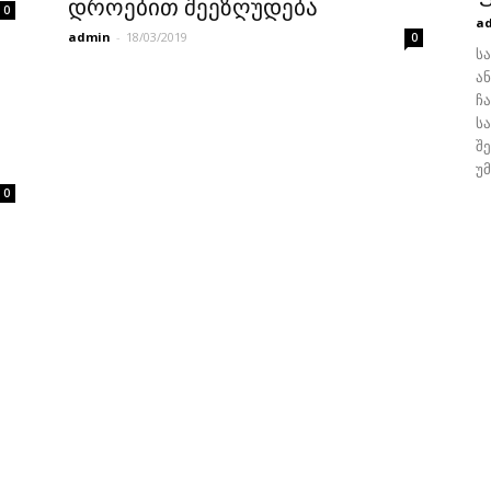
დროებით შეეზღუდება
0
a
admin
-
18/03/2019
0
ს
ა
ჩ
ს
შ
უ
0