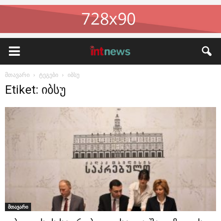
მთავარი
ტეგები
იბსუ
Etiket: იბსუ
მთავარი