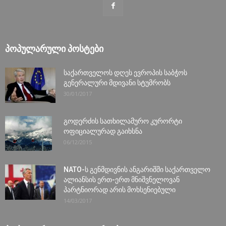
ᲞᲝᲞᲣᲚᲐᲠᲣᲚᲘ ᲞᲝᲡᲢᲔᲑᲘ
საქართველოს დღეს ევროპის საბჭოს
გენერალური მდივანი სტუმრობს
30/01/2017
გოდერძის სათხილამურო კურორტი
ოფიციალურად გაიხსნა
06/12/2015
NATO-ს გენმდივნის ანგარიშში საქართველო
ალიანსის ერთ-ერთ მნიშვნელოვან
პარტნიორად არის მოხსენიებული
14/03/2017