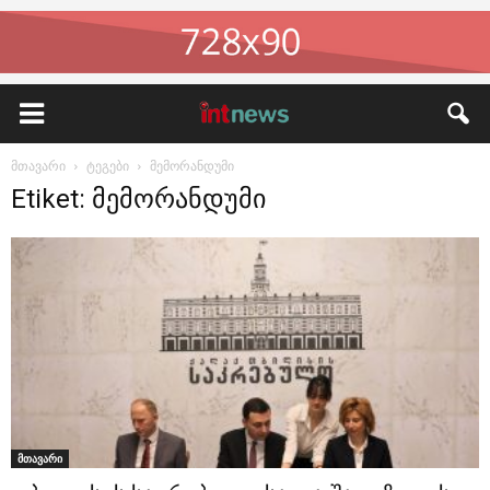
მთავარი
ტეგები
მემორანდუმი
Etiket: მემორანდუმი
მთავარი