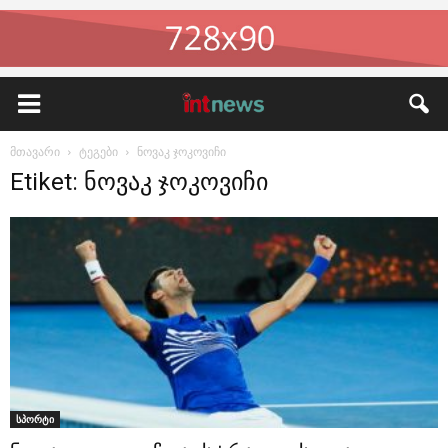
მთავარი
ტეგები
ნოვაკ ჯოკოვიჩი
Etiket: ნოვაკ ჯოკოვიჩი
სპორტი