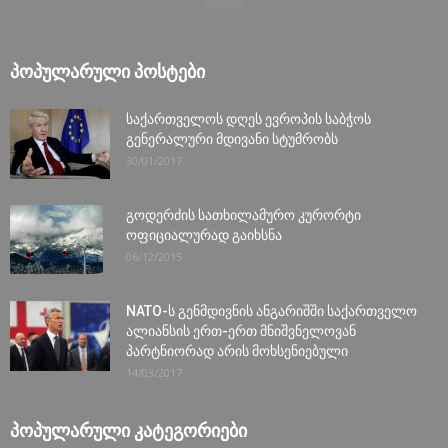
ᲞᲝᲞᲣᲚᲐᲠᲣᲚᲘ ᲞᲝᲡᲢᲔᲑᲘ
საქართველოს დღეს ევროპის საბჭოს
გენერალური მდივანი სტუმრობს
30/01/2017
გოდერძის სათხილამურო კურორტი
ოფიციალურად გაიხსნა
06/12/2015
NATO-ს გენმდივნის ანგარიშში საქართველო
ალიანსის ერთ-ერთ მნიშვნელოვან
პარტნიორად არის მოხსენიებული
14/03/2017
ᲞᲝᲞᲣᲚᲐᲠᲣᲚᲘ ᲙᲐᲢᲔᲒᲝᲠᲘᲔᲑᲘ