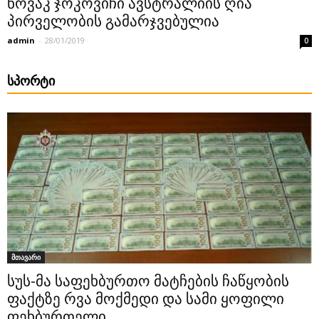
ნოვაკ ჯოკოვიჩი ავსტრალიის ღია
პირველობის გამარჯვებულია
admin
-
28/01/2019
0
ᲡᲞᲝᲠᲢᲘ
მთავარი
სუს-მა საფეხბურთო მატჩების ჩაწყობის
ფაქტზე რვა მოქმედი და სამი ყოფილი
ფეხბურთელი...