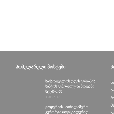
ᲞᲝᲞᲣᲚᲐᲠᲣᲚᲘ ᲞᲝᲡᲢᲔᲑᲘ
Პ
საქართველოს დღეს ევროპის
მ
საბჭოს გენერალური მდივანი
ს
სტუმრობს
30/01/2017
პ
მ
გოდერძის სათხილამურო
კურორტი ოფიციალურად
ს