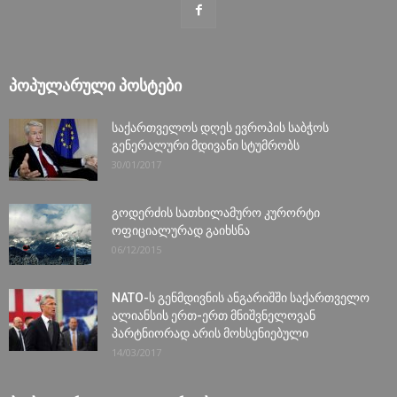
ᲞᲝᲞᲣᲚᲐᲠᲣᲚᲘ ᲞᲝᲡᲢᲔᲑᲘ
საქართველოს დღეს ევროპის საბჭოს
გენერალური მდივანი სტუმრობს
30/01/2017
გოდერძის სათხილამურო კურორტი
ოფიციალურად გაიხსნა
06/12/2015
NATO-ს გენმდივნის ანგარიშში საქართველო
ალიანსის ერთ-ერთ მნიშვნელოვან
პარტნიორად არის მოხსენიებული
14/03/2017