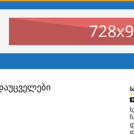
 დაუცველები
Ს
მ
ს
ჩ
დ
ფ