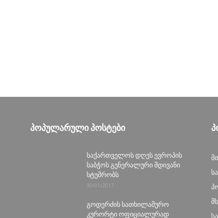
ᲞᲝᲞᲣᲚᲐᲠᲣᲚᲘ ᲞᲝᲡᲢᲔᲑᲘ
Პ
საქართველოს დღეს ევროპის
მ
საბჭოს გენერალური მდივანი
ს
სტუმრობს
30/01/2017
პ
მ
გოდერძის სათხილამურო
კურორტი ოფიციალურად
ს