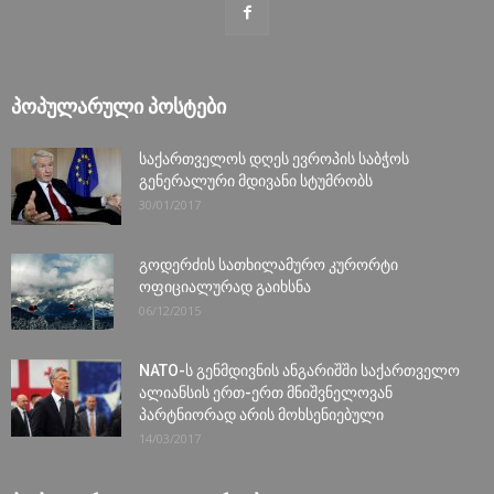
ᲞᲝᲞᲣᲚᲐᲠᲣᲚᲘ ᲞᲝᲡᲢᲔᲑᲘ
საქართველოს დღეს ევროპის საბჭოს
გენერალური მდივანი სტუმრობს
30/01/2017
გოდერძის სათხილამურო კურორტი
ოფიციალურად გაიხსნა
06/12/2015
NATO-ს გენმდივნის ანგარიშში საქართველო
ალიანსის ერთ-ერთ მნიშვნელოვან
პარტნიორად არის მოხსენიებული
14/03/2017