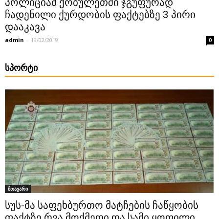
პოლიციამ ქობულეთში ჯგუფურად
ჩადენილი ქურდობის ფაქტებზე 3 პირი
დააკავა
admin
-
19/02/2019
0
ᲡᲞᲝᲠᲢᲘ
მთავარი
სუს-მა საფეხბურთო მატჩების ჩაწყობის
ფაქტზე რვა მოქმედი და სამი ყოფილი