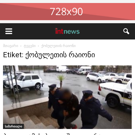
მთავარი
ტეგები
ქობულეთის რაიონი
Etiket: ქობულეთის რაიონი
სამართალი