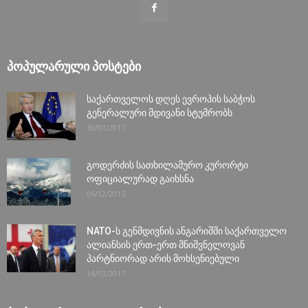
ᲞᲝᲞᲣᲚᲐᲠᲣᲚᲘ ᲞᲝᲡᲢᲔᲑᲘ
საქართველოს დღეს ევროპის საბჭოს
გენერალური მდივანი სტუმრობს
30/01/2017
გოდერძის სათხილამურო კურორტი
ოფიციალურად გაიხსნა
06/12/2015
NATO-ს გენმდივნის ანგარიშში საქართველო
ალიანსის ერთ-ერთ მნიშვნელოვან
პარტნიორად არის მოხსენიებული
14/03/2017