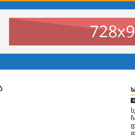
ა
Ს
მ
ს
ს
ჩ
დ
ფ