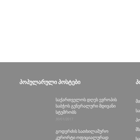
ᲞᲝᲞᲣᲚᲐᲠᲣᲚᲘ ᲞᲝᲡᲢᲔᲑᲘ
Პ
საქართველოს დღეს ევროპის
მ
საბჭოს გენერალური მდივანი
ს
სტუმრობს
30/01/2017
პ
მ
გოდერძის სათხილამურო
კურორტი ოფიციალურად
ს