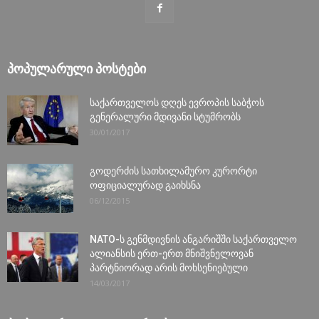
ᲞᲝᲞᲣᲚᲐᲠᲣᲚᲘ ᲞᲝᲡᲢᲔᲑᲘ
საქართველოს დღეს ევროპის საბჭოს
გენერალური მდივანი სტუმრობს
30/01/2017
გოდერძის სათხილამურო კურორტი
ოფიციალურად გაიხსნა
06/12/2015
NATO-ს გენმდივნის ანგარიშში საქართველო
ალიანსის ერთ-ერთ მნიშვნელოვან
პარტნიორად არის მოხსენიებული
14/03/2017