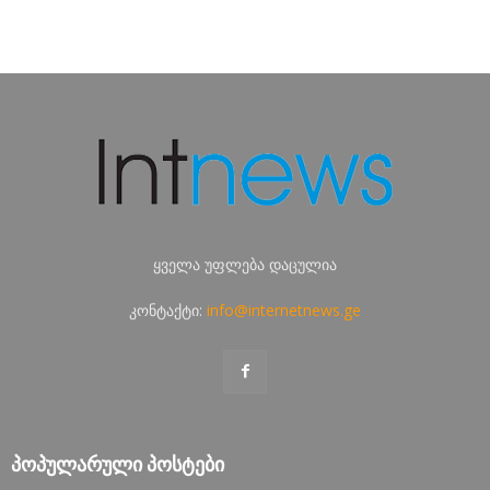
ყველა უფლება დაცულია
კონტაქტი:
info@internetnews.ge
ᲞᲝᲞᲣᲚᲐᲠᲣᲚᲘ ᲞᲝᲡᲢᲔᲑᲘ