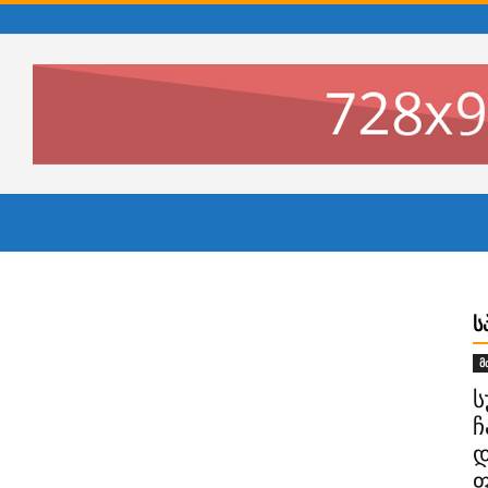
Ს
მ
ს
ჩ
დ
ფ