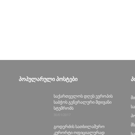
ᲞᲝᲞᲣᲚᲐᲠᲣᲚᲘ ᲞᲝᲡᲢᲔᲑᲘ
Პ
საქართველოს დღეს ევროპის
მ
საბჭოს გენერალური მდივანი
ს
სტუმრობს
30/01/2017
პ
მ
გოდერძის სათხილამურო
კურორტი ოფიციალურად
ს