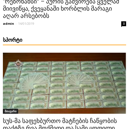
“რეზონანსი” – პურის გაძვირება ყველამ
მიივიწყა, ქვეყანაში ხორბლის მარაგი
აღარ არსებობს
admin
-
14/01/2019
0
ᲡᲞᲝᲠᲢᲘ
მთავარი
სუს-მა საფეხბურთო მატჩების ჩაწყობის
ფაქტზე რვა მოქმედი და სამი ყოფილი