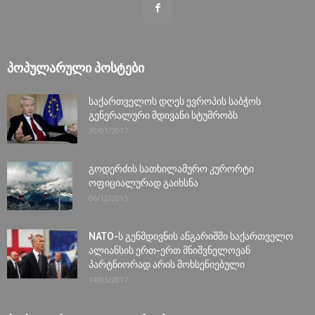
ᲞᲝᲞᲣᲚᲐᲠᲣᲚᲘ ᲞᲝᲡᲢᲔᲑᲘ
საქართველოს დღეს ევროპის საბჭოს
გენერალური მდივანი სტუმრობს
30/01/2017
გოდერძის სათხილამურო კურორტი
ოფიციალურად გაიხსნა
06/12/2015
NATO-ს გენმდივნის ანგარიშში საქართველო
ალიანსის ერთ-ერთ მნიშვნელოვან
პარტნიორად არის მოხსენიებული
14/03/2017