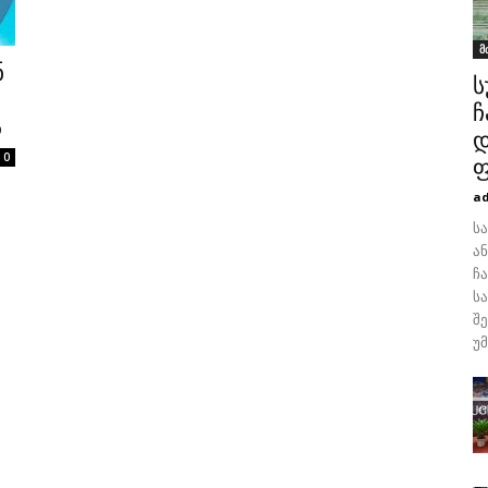
მ
ნ
ს
ჩ
ს
დ
0
ფ
a
ს
ა
ჩ
ს
შ
უ