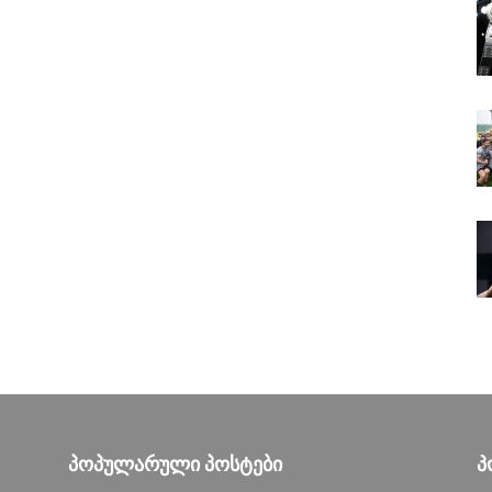
ᲞᲝᲞᲣᲚᲐᲠᲣᲚᲘ ᲞᲝᲡᲢᲔᲑᲘ
Პ