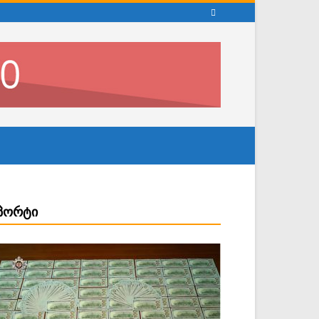
ᲞᲝᲠᲢᲘ