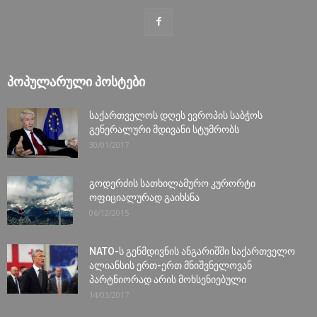
ᲞᲝᲞᲣᲚᲐᲠᲣᲚᲘ ᲞᲝᲡᲢᲔᲑᲘ
საქართველოს დღეს ევროპის საბჭოს
გენერალური მდივანი სტუმრობს
30/01/2017
გოდერძის სათხილამურო კურორტი
ოფიციალურად გაიხსნა
06/12/2015
NATO-ს გენმდივნის ანგარიშში საქართველო
ალიანსის ერთ-ერთ მნიშვნელოვან
პარტნიორად არის მოხსენიებული
14/03/2017