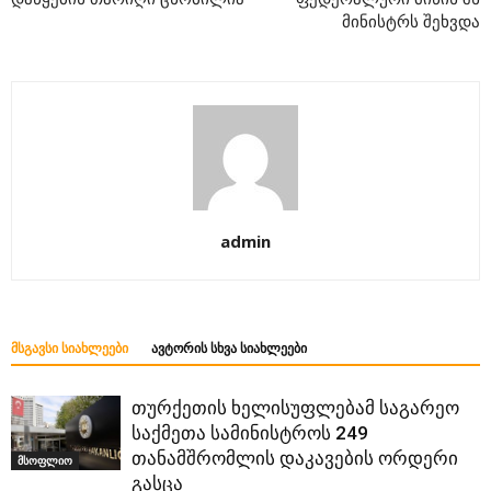
მინისტრს შეხვდა
admin
ᲛᲡᲒᲐᲕᲡᲘ ᲡᲘᲐᲮᲚᲔᲔᲑᲘ
ᲐᲕᲢᲝᲠᲘᲡ ᲡᲮᲕᲐ ᲡᲘᲐᲮᲚᲔᲔᲑᲘ
თურქეთის ხელისუფლებამ საგარეო
საქმეთა სამინისტროს 249
თანამშრომლის დაკავების ორდერი
მსოფლიო
გასცა