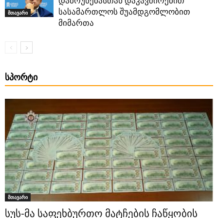
დაბრუნებასთან დაკავშირებით
სასამართლოს შუამდგომლობით
მთავარი
მიმართა
ᲡᲞᲝᲠᲢᲘ
მთავარი
სუს-მა საფეხბურთო მატჩების ჩაწყობის